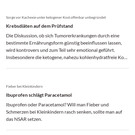
Sorge vor Kachexie unter ketogener Kost offenbar unbegründet
Krebsdiäten auf dem Prüfstand
Die Diskussion, ob sich Tumorerkran­kungen durch eine
bestimmte Ernährungsform günstig beeinflussen lassen,
wird kon­trovers und zum Teil sehr emotional geführt.
Insbesondere die keto­gene, nahezu kohlen­hydratfreie Kost
ist in jüngster Zeit in den Fokus gerückt.
Fieber bei Kleinkindern
Ibuprofen schlägt Paracetamol
Ibuprofen oder Paracetamol? Will man Fieber und
Schmerzen bei Kleinkindern rasch senken, sollte man auf
das NSAR setzen.