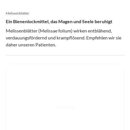
Kantonsspital St. Gallen, argumentierte für SGLT-2-­
Hemmer.
Melissenblätter
Ein Bienenlockmittel, das Magen und Seele beruhigt
Melissenblätter (Melissae folium) wirken entblähend,
verdauungsfördernd und krampflösend. Empfehlen wir sie
daher unseren Patienten.
Werbung