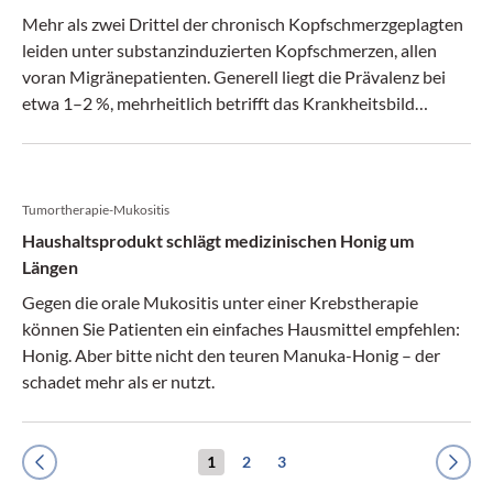
Mehr als zwei Drittel der chronisch Kopfschmerzgeplagten
leiden unter substanzinduzierten Kopfschmerzen, allen
voran Migränepatienten. Generell liegt die Prävalenz bei
etwa 1–2 %, mehrheitlich betrifft das Krankheitsbild
Frauen. Diese Zahlen sind Grund genug für europäische
Neurologen, eine Leitlinie zu veröffentlichen.
Tumortherapie-Mukositis
Haushaltsprodukt schlägt medizinischen Honig um
Längen
Gegen die orale Mukositis unter einer Krebstherapie
können Sie Patienten ein einfaches Hausmittel empfehlen:
Honig. Aber bitte nicht den teuren Manuka-Honig – der
schadet mehr als er nutzt.
1
2
3
Previous
Next