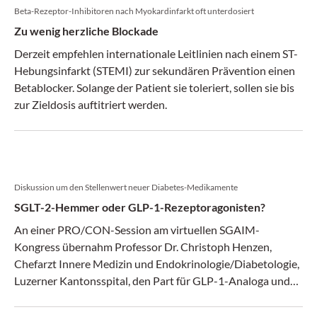
Beta-Rezeptor-Inhibitoren nach Myokardinfarkt oft unterdosiert
Zu wenig herzliche Blockade
Derzeit empfehlen internationale Leitlinien nach einem ST-
Hebungsinfarkt (STEMI) zur sekundären Prävention einen
Betablocker. Solange der Patient sie toleriert, sollen sie bis
zur Zieldosis auftitriert werden.
Diskussion um den Stellenwert neuer Diabetes-Medikamente
SGLT-2-Hemmer oder GLP-1-Rezeptoragonisten?
An einer PRO/CON-Session am virtuellen SGAIM-
Kongress übernahm Professor Dr. Christoph Henzen,
Chefarzt Innere Medizin und Endokrinologie/Diabetologie,
Luzerner Kantonsspital, den Part für GLP-1-Analoga und
PD Dr. Stefan Bilz, Leiter der Klinik für Endokrinologie,
Diabetologie, Osteologie und Stoffwechselerkrankungen,