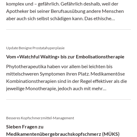
komplex und – gefährlich. Gefährlich deshalb, weil der
Apotheker bei seiner Berufsausübung andere Menschen
aber auch sich selbst schädigen kann. Das ethische
Dilemma ist vorprogrammiert.
Update Benigne Prostatahyperplasie
Vom «Watchful Waiting» bis zur Embolisationstherapie
Phytotherapeutika haben vor allem bei leichten bis
mittelschweren Symptomen ihren Platz. Medikamentöse
Kombinationstherapien sind in der Regel effektiver als die
jeweilige Monotherapie, jedoch auch mit mehr
Nebenwirkungen verbunden. Wenn eine Operation
erforderlich wird, bieten neue Interventionsmethoden die
Chance auf den Erhalt der erektilen und ejakulatorischen
Funktion.
Besseres Kopfschmerzmittel-Management
Sieben Fragen zu
Medikamentenübergebrauchskopfschmerz (MÜKS)