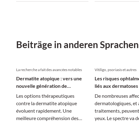
verbergen.
Beiträge in anderen Sprachen
La recherche a fait des avancées notables
Vitiligo, psoriasis et autres
Dermatite atopique : vers une
Les risques ophtalm
nouvelle génération de
liés aux dermatoses 
traitements
Les options thérapeutiques
De nombreuses affec
contre la dermatite atopique
dermatologiques, et 
évoluent rapidement. Une
traitements, peuvent 
meilleure compréhension des
yeux. Le spectre va d
mécanismes moléculaires permet
blépharite à la cécité.
des traitements plus ciblés, tandis