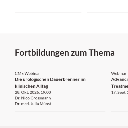
que la dimension systémique de la
maladie suscite un intérêt
croissant.
Fortbildungen zum Thema
CME Webinar
Webinar
Die urologischen Dauerbrenner im
Advancing 
klinischen Alltag
Treatment Opti
28. Okt. 2026
,
19:00
17. Sept.
Type 1 
Dr. Nico Grossmann
Desmoi
Dr. med. Julia Münst