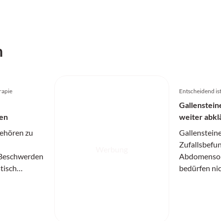
h
rapie
Entscheidend ist,
Gallenstein
ren
weiter abkl
ehören zu
Gallensteine
Zufallsbefun
Werbung
 Beschwerden
Abdomensono
tisch
bedürfen ni
Denn hinter
einer Thera
ähnlichen
asymptomat
en sich ganz
Gallenblasen
krankungen
dürfen, könn