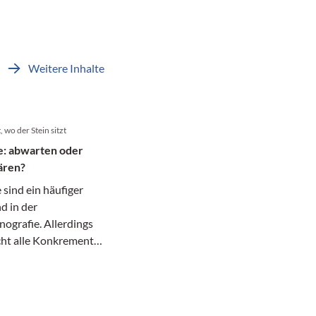
Weitere Inhalte
 wo der Stein sitzt
e: abwarten oder
ären?
 sind ein häufiger
d in der
grafie. Allerdings
cht alle Konkremente
pie: Während
ische
steine oft bleiben
en Steine im