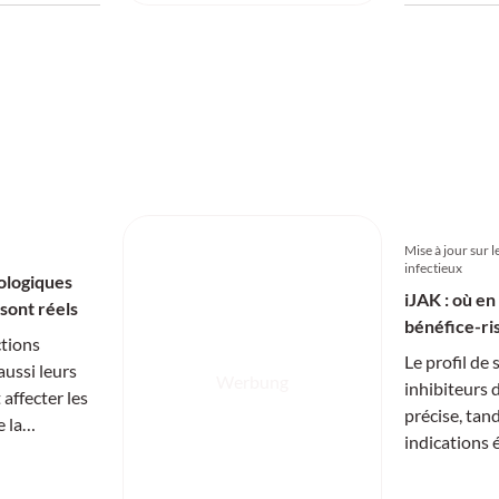
Gallengang 
Komplikatio
Mise à jour sur 
infectieux
ologiques
iJAK : où en
sont réels
bénéfice-ri
tions
Le profil de 
aussi leurs
Werbung
inhibiteurs 
affecter les
précise, tan
e la
indications
rhumatologi