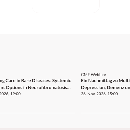
SNG: 4 Credits
SGAI
CME Webinar
Care in Rare Diseases: Systemic
Ein Nachmittag zu Multi
ons in Neurofibromatosis
Depression, Demenz u
 2026
,
19:00
26. Nov. 2026
,
15:00
– Plexiform Neurofibroma and
d Tumor