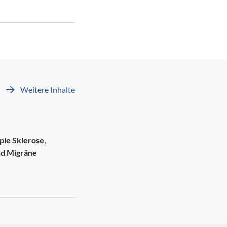
Weitere Inhalte
M: 4 Credits
ple Sklerose,
nd Migräne