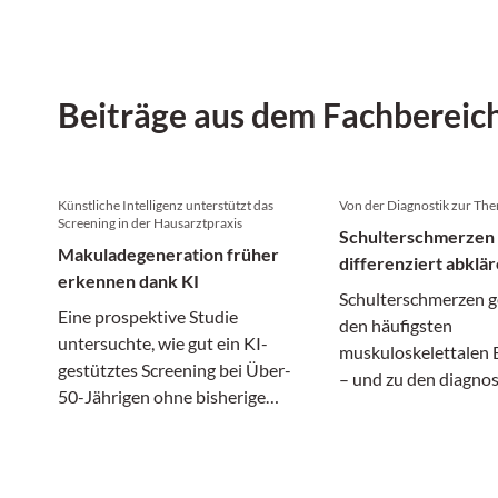
Beiträge aus dem Fachbereic
Künstliche Intelligenz unterstützt das
Von der Diagnostik zur The
Screening in der Hausarztpraxis
Schulterschmerzen
Makuladegeneration früher
differenziert abklä
erkennen dank KI
Schulterschmerzen g
Eine prospektive Studie
den häufigsten
untersuchte, wie gut ein KI-
muskuloskelettalen
gestütztes Screening bei Über-
– und zu den diagnos
50-Jährigen ohne bisherige
anspruchsvollsten. 
AMD-Diagnose abschnitt.
einem vermeintlich 
Beschwerdebild könn
unterschiedliche Er