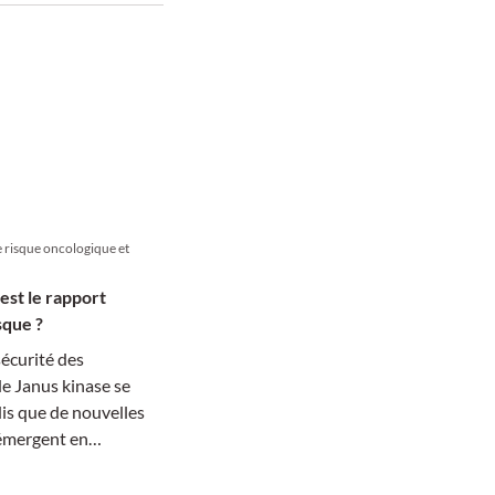
zu relevanten
nen führen.
le risque oncologique et
 est le rapport
sque ?
sécurité des
de Janus kinase se
dis que de nouvelles
 émergent en
e.