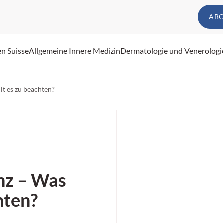
AB
en Suisse
Allgemeine Innere Medizin
Dermatologie und Venerologi
ilt es zu beachten?
nz – Was
hten?