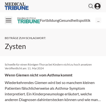
Medical Tribune
PHARMACEUTICAL
Fortbildung
Gesundheitspolitik
...
BEITRÄGE ZUM SCHLAGWORT
:
Zysten
Schwelle für einen Röntgen-Thorax bei Kindern nicht zu hoch ansetzen
Veröffentlicht am:
11. Mai 2024
Wenn Giemen nicht vom Asthma kommt
Wiederkehrendes Giemen wird bei so manchem kleinen
Patienten fälschlicherweise als Asthma-Symptom
interpretiert. Ein Kinderpneumologe erläutert, welche
anderen Diagnosen dahinterstecken können und wie man
ihnen auf die Spur kommt.