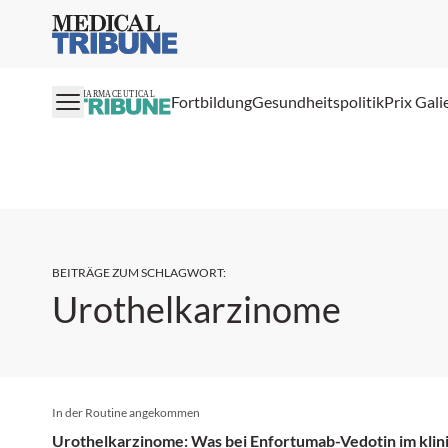
Medical Tribune
PHARMACEUTICAL
Fortbildung
Gesundheitspolitik
Prix Gali
BEITRÄGE ZUM SCHLAGWORT
:
Urothelkarzinome
In der Routine angekommen
Urothelkarzinome: Was bei Enfortumab-Vedotin im klinis