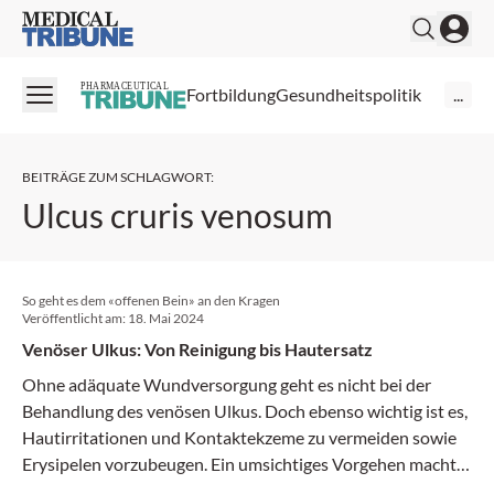
Medical Tribune
PHARMACEUTICAL
Fortbildung
Gesundheitspolitik
...
BEITRÄGE ZUM SCHLAGWORT
:
Ulcus cruris venosum
So geht es dem «offenen Bein» an den Kragen
Veröffentlicht am:
18. Mai 2024
Venöser Ulkus: Von Reinigung bis Hautersatz
Ohne adäquate Wundversorgung geht es nicht bei der
Behandlung des venösen Ulkus. Doch ebenso wichtig ist es,
Hautirritationen und Kontaktekzeme zu vermeiden sowie
Erysipelen vorzubeugen. Ein umsichtiges Vorgehen macht
die Prozeduren für den Patienten erträglicher und erhöht