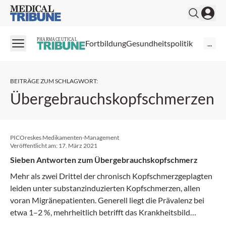
Medical Tribune
PHARMACEUTICAL
Fortbildung
Gesundheitspolitik
...
BEITRÄGE ZUM SCHLAGWORT
:
Übergebrauchskopfschmerzen
PICOreskes Medikamenten-Management
Veröffentlicht am:
17. März 2021
Sieben Antworten zum Übergebrauchskopfschmerz
Mehr als zwei Drittel der chronisch Kopfschmerzgeplagten
leiden unter substanzinduzierten Kopfschmerzen, allen
voran Migränepatienten. Generell liegt die Prävalenz bei
etwa 1–2 %, mehrheitlich betrifft das Krankheitsbild
Frauen. Europäische Neurologen haben nun eine Leitlinie