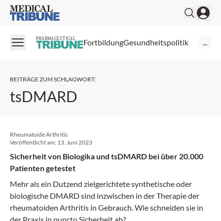
Medical Tribune
PHARMACEUTICAL
Fortbildung
Gesundheitspolitik
...
BEITRÄGE ZUM SCHLAGWORT
:
tsDMARD
Rheumatoide Arthritis
Veröffentlicht am:
13. Juni 2023
Sicherheit von Biologika und tsDMARD bei über 20.000
Patienten getestet
Mehr als ein Dutzend zielgerichtete synthetische oder
biologische DMARD sind inzwischen in der Therapie der
rheuma­toiden Arthritis in Gebrauch. Wie schneiden sie in
der Praxis in puncto Sicherheit ab?