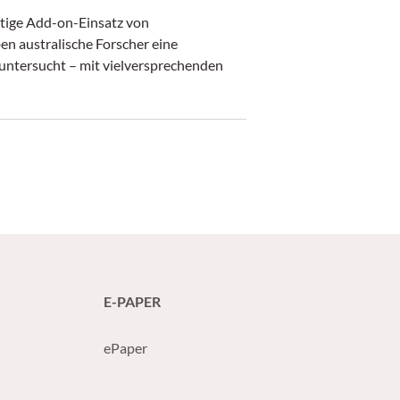
itige Add-on-Einsatz von
n australische Forscher eine
untersucht – mit vielversprechenden
E-PAPER
ePaper