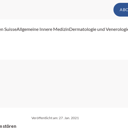
AB
en Suisse
Allgemeine Innere Medizin
Dermatologie und Venerologi
Veröffentlicht am:
27. Jan. 2021
m stören