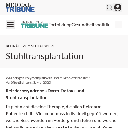
Medical Tribune
PHARMACEUTICAL
Fortbildung
Gesundheitspolitik
...
BEITRÄGE ZUM SCHLAGWORT
:
Stuhltransplantation
Was bringen Polymethylsiloxan und Mikrobiotatransfer?
Veröffentlicht am:
3. Mai 2023
Reizdarmsyndrom: «Darm-Detox» und
Stuhltransplantation
Es gibt nicht die eine Therapie, die allen Reizdarm-
Patienten hilft. Vielmehr muss individuell geprüft werden,
welche Beschwerden im Vordergrund stehen und welche
Behandlungs­option die grösste Linderung bringt. Zwei