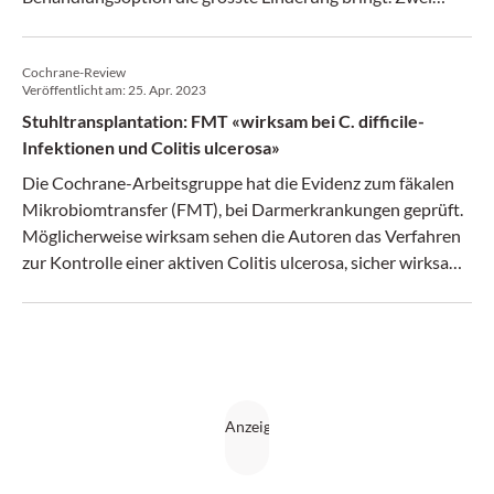
davon sollte man sich genauer ansehen.
Cochrane-Review
Veröffentlicht am:
25. Apr. 2023
Stuhltransplantation: FMT «wirksam bei C. difficile-
Infektionen und Colitis ulcerosa»
Die Cochrane-Arbeitsgruppe hat die Evidenz zum fäkalen
Mikrobiomtransfer (FMT), bei Darmerkrankungen geprüft.
Möglicherweise wirksam sehen die Autoren das Verfahren
zur Kontrolle einer aktiven Colitis ulcerosa, sicher wirksam
bei rezidivierenden Infektionen mit Clostridioides difficile.
Sehr unsicher ist die Evidenz hingegen laut Cochrane beim
Morbus Crohn.