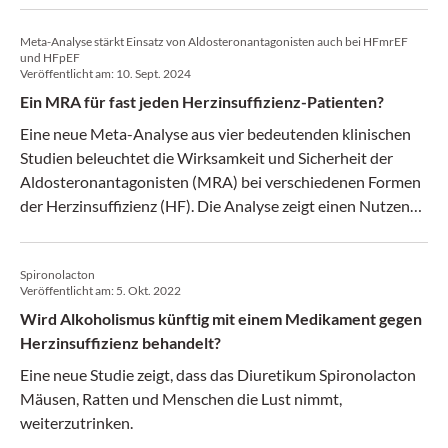
kardiovaskuläre Ereignisse.
Meta-Analyse stärkt Einsatz von Aldosteronantagonisten auch bei HFmrEF
und HFpEF
Veröffentlicht am:
10. Sept. 2024
Ein MRA für fast jeden Herzinsuffizienz-Patienten?
Eine neue Meta-Analyse aus vier bedeutenden klinischen
Studien beleuchtet die Wirksamkeit und Sicherheit der
Aldosteronantagonisten (MRA) bei verschiedenen Formen
der Herzinsuffizienz (HF). Die Analyse zeigt einen Nutzen
der MRAs über das gesamte Spektrum der
linksventrikulären Ejektionsfraktion (EF) hinweg.
Spironolacton
Veröffentlicht am:
5. Okt. 2022
Wird Alkoholismus künftig mit einem Medikament gegen
Herzinsuffizienz behandelt?
Eine neue Studie zeigt, dass das Diuretikum Spironolacton
Mäusen, Ratten und Menschen die Lust nimmt,
weiterzutrinken.