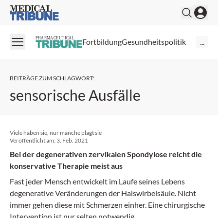
Medical Tribune
PHARMACEUTICAL
Fortbildung
Gesundheitspolitik
...
BEITRÄGE ZUM SCHLAGWORT
:
sensorische Ausfälle
Viele haben sie, nur manche plagt sie
Veröffentlicht am:
3. Feb. 2021
Bei der degenerativen zervikalen Spondylose reicht die
konservative Therapie meist aus
Fast jeder Mensch entwickelt im Laufe seines Lebens
degenerative Veränderungen der Halswirbelsäule. Nicht
immer gehen diese mit Schmerzen einher. Eine chirurgische
Intervention ist nur selten notwendig.