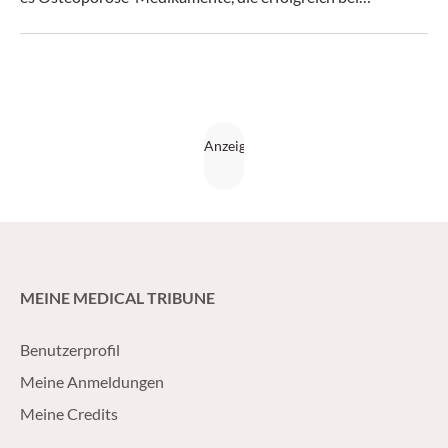
rheumatischen Erkrankungen eingesetzt werden. Am
EULAR-Kongress 2024 präsentierte Prof. Dr. Willem F.
Lems, Amsterdam, anhand im letzten Jahr publizierter
Studien aktuelle Entwicklungen auf dem Gebiet der
Osteoporose.
MEINE MEDICAL TRIBUNE
Benutzerprofil
Meine Anmeldungen
Meine Credits