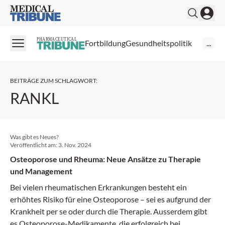
Medical Tribune
PHARMACEUTICAL
Fortbildung
Gesundheitspolitik
...
BEITRÄGE ZUM SCHLAGWORT
:
RANKL
Was gibt es Neues?
Veröffentlicht am:
3. Nov. 2024
Osteoporose und Rheuma: Neue Ansätze zu Therapie
und Management
Bei vielen rheumatischen Erkrankungen besteht ein
erhöhtes Risiko für eine Osteoporose – sei es aufgrund der
Krankheit per se oder durch die Therapie. Ausserdem gibt
es Osteoporose-Medikamente, die erfolgreich bei