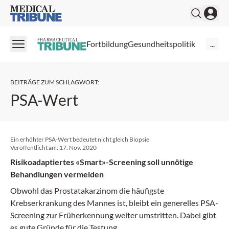
Medical Tribune
PHARMACEUTICAL
Fortbildung
Gesundheitspolitik
...
BEITRÄGE ZUM SCHLAGWORT
:
PSA-Wert
Ein erhöhter PSA-Wert bedeutet nicht gleich Biopsie
Veröffentlicht am:
17. Nov. 2020
Risikoadaptiertes «Smart»-Screening soll unnötige
Behandlungen vermeiden
Obwohl das Prostatakarzinom die häufigste
Krebserkrankung des Mannes ist, bleibt ein generelles PSA-
Screening zur Früherkennung weiter umstritten. Dabei gibt
es gute Gründe für die Testung.