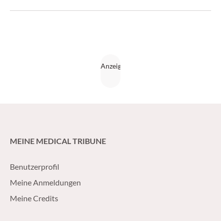
welche Beschwerden in dieser Zeit abgeklärt werden
sollten und welche Impfungen bei Schwangeren wichtig
sind.
MEINE MEDICAL TRIBUNE
Benutzerprofil
Meine Anmeldungen
Meine Credits