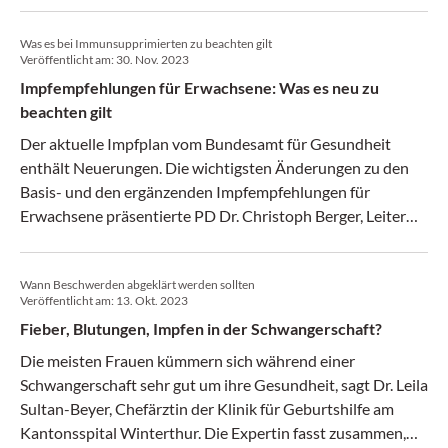
Infektiologie und Spitalhygiene am Kantonsspital
Was es bei Immunsupprimierten zu beachten gilt
Baselland, am FomF Gynäkologie Update Refresher.
Veröffentlicht am:
30. Nov. 2023
Impfempfehlungen für Erwachsene: Was es neu zu
beachten gilt
Der aktuelle Impfplan vom Bundesamt für Gesundheit
enthält Neuerungen. Die wichtigsten Änderungen zu den
Basis- und den ergänzenden Impfempfehlungen für
Erwachsene präsentierte PD Dr. Christoph Berger, Leiter
Impfsprechstunde Universitätsspital Basel in einem
Vortrag am Rheuma Top 2023.
Wann Beschwerden abgeklärt werden sollten
Veröffentlicht am:
13. Okt. 2023
Fieber, Blutungen, Impfen in der Schwangerschaft?
Die meisten Frauen kümmern sich während einer
Schwangerschaft sehr gut um ihre Gesundheit, sagt Dr. Leila
Sultan-Beyer, Chefärztin der Klinik für Geburtshilfe am
Kantonsspital Winterthur. Die Expertin fasst zusammen,