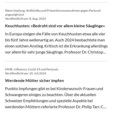
Besonderheiten und die Wichtigkeit von Impfungen bei
Wann Impfung, Antibiotika und Präventionsmassnahmen gegen Pertussis
älteren Personen mit Fokus auf dem Schweizerischen
angezeigt sind
Impfplan.
Veröffentlicht am:
8. Aug. 2024
Keuchhusten: «Bedroht sind vor allem kleine Säuglinge»
In Europa steigen die Fälle von Keuchhusten etwa alle vier
bis fünf Jahre wellenartig an. Auch 2024 beobachtete man
einen solchen Anstieg. Kritisch ist die Erkrankung allerdings
vor allem für sehr junge Säuglinge. Professor Dr. Christoph
Berger, Universitäts-Kinderspital Zürich, fasst das
Wichtigste für die Praxis zusammen.
MMR, Influenza, Covid-19 und Pertussis
Veröffentlicht am:
10. Juli 2024
Werdende Mütter sicher impfen
Punkto Impfungen gibt es bei Kinderwunsch-Frauen und
Schwangeren einiges zu beachten. Über die aktuellen
Schweizer Empfehlungen und spezielle Aspekte bei
werdenden Müttern referierte Professor Dr. Philip Tarr, Co-
Chefarzt Universitäres Zentrum Innere Medizin und Leiter