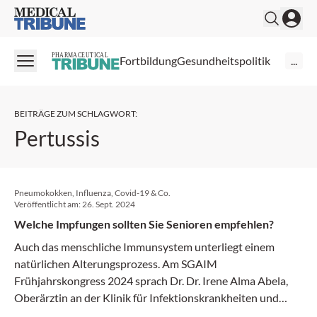
Medical Tribune
PHARMACEUTICAL
Fortbildung
Gesundheitspolitik
...
BEITRÄGE ZUM SCHLAGWORT
:
Pertussis
Pneumokokken, Influenza, Covid-19 & Co.
Veröffentlicht am:
26. Sept. 2024
Welche Impfungen sollten Sie Senioren empfehlen?
Auch das menschliche Immunsystem unterliegt einem
natürlichen Alterungsprozess. Am SGAIM
Frühjahrskongress 2024 sprach Dr. Dr. Irene Alma Abela,
Oberärztin an der Klinik für Infektionskrankheiten und
Spitalhygiene, Universitätsspital Zürich, über die