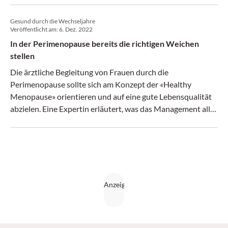
und welche Rolle die Hormone spielen, erklärte Prof. Dr.
Gesund durch die Wechseljahre
Petra Stute, Leitende Ärztin und stellvertretende
Veröffentlicht am:
6. Dez. 2022
Chefärztin Gynäkologische Endokrinologie und
In der Perimenopause bereits die richtigen Weichen
Reproduktionsmedizin, Universitätsklinik für
stellen
Frauenheilkunde Bern, am FomF Gynäkologie Update
Refresher.
Die ärztliche Begleitung von Frauen durch die
Perimenopause sollte sich am Konzept der «Healthy
Menopause» orientieren und auf eine gute Lebensqualität
abzielen. Eine Expertin erläutert, was das Management alles
beinhaltet, und warum besonders auf psychische
Beschwerden Rücksicht genommen werden sollte.