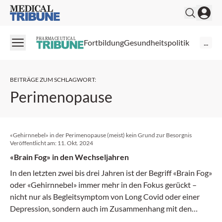
Medical Tribune
PHARMACEUTICAL
Fortbildung
Gesundheitspolitik
...
BEITRÄGE ZUM SCHLAGWORT
:
Perimenopause
«Gehirnnebel» in der Perimenopause (meist) kein Grund zur Besorgnis
Veröffentlicht am:
11. Okt. 2024
«Brain Fog» in den Wechseljahren
In den letzten zwei bis drei Jahren ist der Begriff «Brain Fog»
oder «Gehirnnebel» immer mehr in den Fokus gerückt –
nicht nur als Begleitsymptom von Long Covid oder einer
Depression, sondern auch im Zusammenhang mit den
Wechseljahren. Was sich hinter dem Phänomen verbirgt