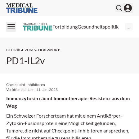
Medical Tribune
PHARMACEUTICAL
Fortbildung
Gesundheitspolitik
...
BEITRÄGE ZUM SCHLAGWORT
:
PD1-IL2v
Checkpoint-Inhibitoren
Veröffentlicht am:
11. Jan. 2023
Immunzytokin räumt Immuntherapie-Resistenz aus dem
Weg
Ein Schweizer Forscherteam hat mit einem Antikörper-
Zytokin-Fusionsprotein eine Möglichkeit gefunden,
Tumore, die nicht auf Checkpoint-Inhibitoren ansprechen,
für die Immuntherapie zu sensibilisieren.