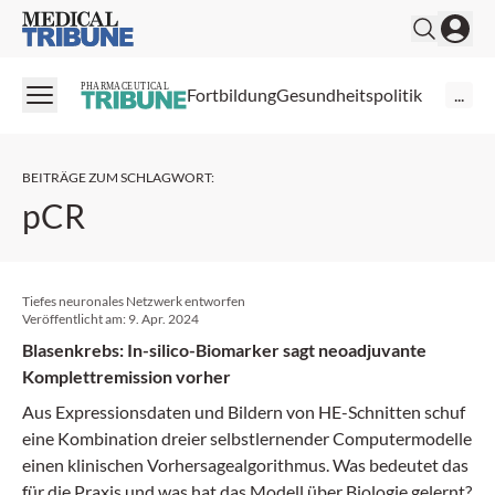
Medical Tribune
PHARMACEUTICAL
Fortbildung
Gesundheitspolitik
...
BEITRÄGE ZUM SCHLAGWORT
:
pCR
Tiefes neuronales Netzwerk entworfen
Veröffentlicht am:
9. Apr. 2024
Blasenkrebs: In-silico-Biomarker sagt neoadjuvante
Komplettremission vorher
Aus Expressionsdaten und Bildern von HE-Schnitten schuf
eine Kombination dreier selbstlernender Computermodelle
einen klinischen Vorhersagealgorithmus. Was bedeutet das
für die Praxis und was hat das Modell über Biologie gelernt?