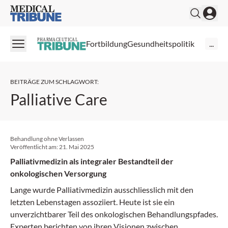
Medical Tribune
PHARMACEUTICAL
Fortbildung
Gesundheitspolitik
...
BEITRÄGE ZUM SCHLAGWORT
:
Palliative Care
Behandlung ohne Verlassen
Veröffentlicht am:
21. Mai 2025
Palliativmedizin als integraler Bestandteil der
onkologischen Versorgung
Lange wurde Palliativmedizin ausschliesslich mit den
letzten Lebenstagen assoziiert. Heute ist sie ein
unverzichtbarer Teil des onkologischen Behandlungspfades.
Experten berichten von ihren Visionen zwischen