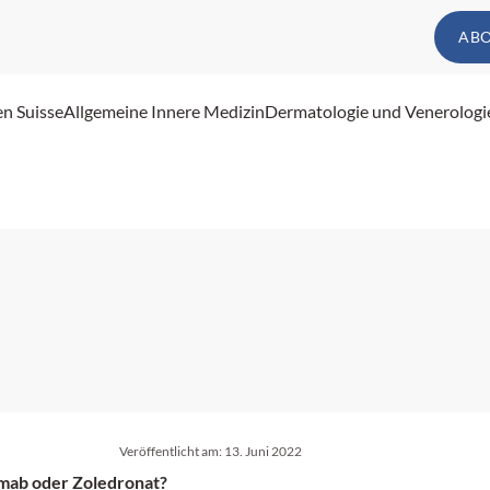
AB
en Suisse
Allgemeine Innere Medizin
Dermatologie und Venerologi
Veröffentlicht am:
13. Juni 2022
mab oder Zoledronat?