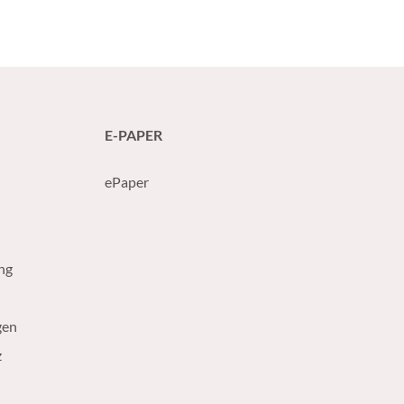
E-PAPER
ePaper
ng
gen
z