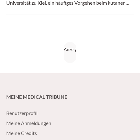
Universität zu Kiel, ein häufiges Vorgehen beim kutanen
Plattenepithelkarzinom (cSCC) und anderen nicht-
melanozytären Hauttumoren (NMSC) etwas überspitzt
zusammen. Gemäss Leitlinie gehöre aber jede Person mit
lokal fortgeschrittenem oder metastasiertem cSCC in ein
multidisziplinäres Tumorboard. Doch nicht jeder, der es
bräuchte, werde dort vorgestellt.
MEINE MEDICAL TRIBUNE
Benutzerprofil
Meine Anmeldungen
Meine Credits