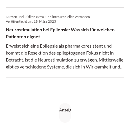
Therapieoptionen für Epilepsiepatienten vor, bei denen
medikamentöse Therapien versagt haben. Als besonders
Nutzen und Risiken extra- und intrakranieller Verfahren
vielversprechend stufte er die Epilepsiechirurgie und
Veröffentlicht am:
18. März 2023
Stimulationsverfahren wie die Vagusnervenstimulation
Neurostimulation bei Epilepsie: Was sich für welchen
oder die tiefe Hirnstimulation ein.
Patienten eignet
Erweist sich eine Epilepsie als pharmakoresistent und
kommt die Resektion des epileptogenen Fokus nicht in
Betracht, ist die Neurostimulation zu erwägen. Mittlerweile
gibt es verschiedene Systeme, die sich in Wirksamkeit und
Sicherheit unterscheiden.