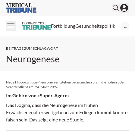
Medical Tribune
PHARMACEUTICAL
Fortbildung
Gesundheitspolitik
...
BEITRÄGE ZUM SCHLAGWORT
:
Neurogenese
Neue Hippocampus-Neuronen entstehen bei manchen bis in die hohen 80er
Veröffentlicht am:
24. März 2026
Im Gehirn von «Super-Agern»
Das Dogma, dass die Neurogenese im frühen
Erwachsenenalter weitgehend zum Erliegen kommt könnte
falsch sein. Das zeigt eine neue Studie.