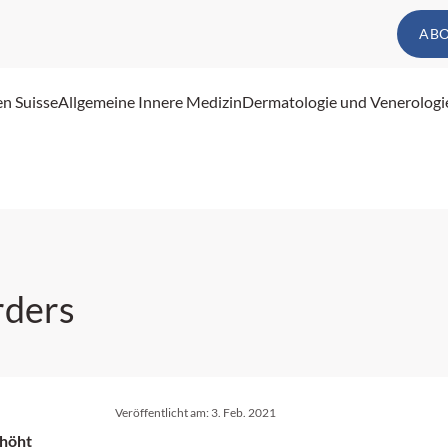
AB
en Suisse
Allgemeine Innere Medizin
Dermatologie und Venerologi
rders
Veröffentlicht am:
3. Feb. 2021
rhöht