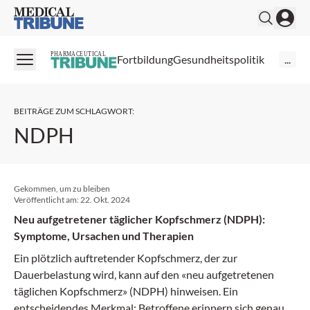
Medical Tribune
PHARMACEUTICAL
Fortbildung
Gesundheitspolitik
...
BEITRÄGE ZUM SCHLAGWORT
:
NDPH
Gekommen, um zu bleiben
Veröffentlicht am:
22. Okt. 2024
Neu aufgetretener täglicher Kopfschmerz (NDPH):
Symptome, Ursachen und Therapien
Ein plötzlich auftretender Kopfschmerz, der zur
Dauerbelastung wird, kann auf den «neu aufgetretenen
täglichen Kopfschmerz» (NDPH) hinweisen. Ein
entscheidendes Merkmal: Betroffene erinnern sich genau