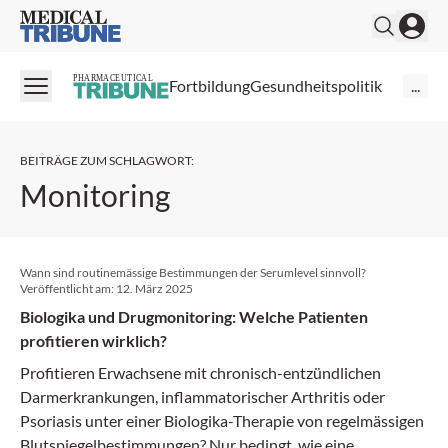
Medical Tribune
PHARMACEUTICAL
Fortbildung
Gesundheitspolitik
...
BEITRÄGE ZUM SCHLAGWORT
:
Monitoring
Wann sind routinemässige Bestimmungen der Serumlevel sinnvoll?
Veröffentlicht am:
12. März 2025
Biologika und Drugmonitoring: Welche Patienten
profitieren wirklich?
Profitieren Erwachsene mit chronisch-entzündlichen
Darm­erkrankungen, inflammatorischer Arthritis oder
Psoriasis unter einer Biologika-Therapie von regelmäs­sigen
Blutspiegelbestimmungen? Nur bedingt, wie eine