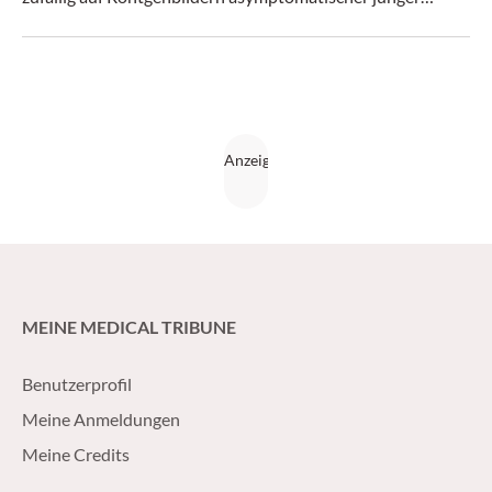
Erwachsener entdeckt. Bisher existiert keine Behandlung
mit bestätigter Wirksamkeit – abgesehen von der
Lungentransplantation.
MEINE MEDICAL TRIBUNE
Benutzerprofil
Meine Anmeldungen
Meine Credits