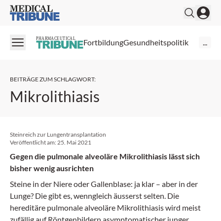
Medical Tribune
PHARMACEUTICAL
Fortbildung
Gesundheitspolitik
...
BEITRÄGE ZUM SCHLAGWORT
:
Mikrolithiasis
Steinreich zur Lungentransplantation
Veröffentlicht am:
25. Mai 2021
Gegen die pulmonale alveoläre Mikrolithiasis lässt sich
bisher wenig ausrichten
Steine in der Niere oder Gallenblase: ja klar – aber in der
Lunge? Die gibt es, wenngleich äusserst selten. Die
hereditäre pulmonale alveoläre Mikrolithiasis wird meist
zufällig auf Röntgenbildern asymptomatischer junger