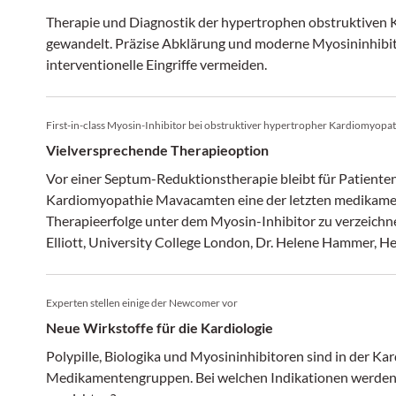
Therapie und Diagnostik der hypertrophen obstruktiven 
gewandelt. Präzise Abklärung und moderne Myosininhibit
interventionelle Eingriffe vermeiden.
First-in-class Myosin-Inhibitor bei obstruktiver hypertropher Kardiomyopat
Vielversprechende Therapieoption
Vor einer Septum-Reduktionstherapie bleibt für Patiente
Kardiomyopathie Mavacamten eine der letzten medikame
Therapieerfolge unter dem Myosin-Inhibitor zu verzeichnen
Elliott, University College London, Dr. Helene Hammer, 
PD Dr. Annina Vischer, Universitätsspital Basel, am Kardi
Experten stellen einige der Newcomer vor
Neue Wirkstoffe für die Kardiologie
Polypille, Biologika und Myosininhibitoren sind in der Kard
Medikamentengruppen. Bei welchen Indikationen werden 