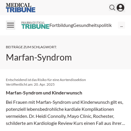
Medical Tribune
PHARMACEUTICAL
Fortbildung
Gesundheitspolitik
...
BEITRÄGE ZUM SCHLAGWORT
:
Marfan-Syndrom
Entscheidend ist das Risiko für eine Aortendissektion
Veröffentlicht am:
20. Apr. 2025
Marfan-Syndrom und Kinderwunsch
Bei Frauen mit Marfan-Syndrom und Kinderwunsch gilt es,
potenziell lebensbedrohliche kardiale Komplikationen
vermeiden. Dr. Heidi Connolly, Mayo Clinic, Rochester,
schilderte am Kardiologie Review Kurs einen Fall aus ihrer
Praxis und verdeutlichte, wie wichtig eine frühzeitige