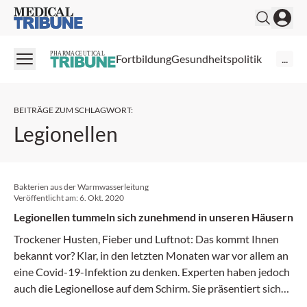
Medical Tribune
PHARMACEUTICAL
Fortbildung
Gesundheitspolitik
...
BEITRÄGE ZUM SCHLAGWORT
:
Legionellen
Bakterien aus der Warmwasserleitung
Veröffentlicht am:
6. Okt. 2020
Legionellen tummeln sich zunehmend in unseren Häusern
Trockener Husten, Fieber und Luftnot: Das kommt Ihnen
bekannt vor? Klar, in den letzten Monaten war vor allem an
eine Covid-19-Infektion zu denken. Experten haben jedoch
auch die Legionellose auf dem Schirm. Sie präsentiert sich
ganz ähnlich und wird immer häufiger.