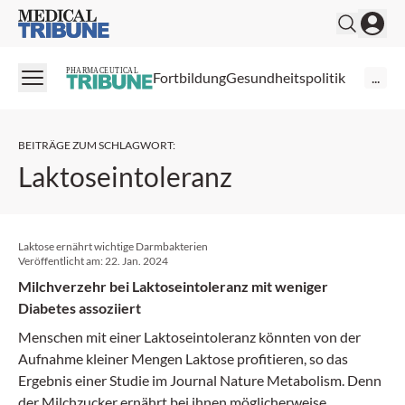
Medical Tribune
PHARMACEUTICAL
Fortbildung
Gesundheitspolitik
...
BEITRÄGE ZUM SCHLAGWORT
:
Laktoseintoleranz
Laktose ernährt wichtige Darmbakterien
Veröffentlicht am:
22. Jan. 2024
Milchverzehr bei Laktoseintoleranz mit weniger
Diabetes assoziiert
Menschen mit einer Laktoseintoleranz könnten von der
Aufnahme kleiner Mengen Laktose profitieren, so das
Ergebnis einer Studie im Journal Nature Metabolism. Denn
der Milchzucker ernährt bei ihnen möglicherweise