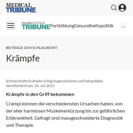
Medical Tribune
PHARMACEUTICAL
Fortbildung
Gesundheitspolitik
...
BEITRÄGE ZUM SCHLAGWORT
:
Krämpfe
Schmerzhafte Krämpfe richtig diagnostizieren und behandelen
Veröffentlicht am:
10. Juli 2023
Krämpfe in den Griff bekommen
Crampi können die verschiedensten Ursachen haben, von
der eher harmlosen Muskelverkürzung bis zur gefährlichen
Erbkrankheit. Gefragt sind massgeschnei­derte Diagnostik
und Therapie.