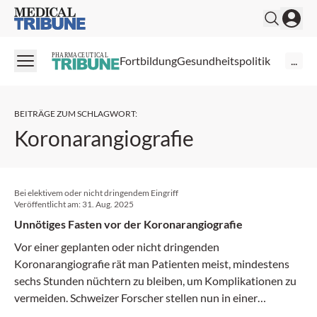
Medical Tribune
PHARMACEUTICAL
Fortbildung
Gesundheitspolitik
...
BEITRÄGE ZUM SCHLAGWORT
:
Koronarangiografie
Bei elektivem oder nicht dringendem Eingriff
Veröffentlicht am:
31. Aug. 2025
Unnötiges Fasten vor der Koronarangiografie
Vor einer geplanten oder nicht dringenden
Koronarangiografie rät man Patienten meist, mindestens
sechs Stunden nüchtern zu bleiben, um Komplikationen zu
vermeiden. Schweizer Forscher stellen nun in einer
aktuellen Publikation infrage, ob dies wirklich nötig ist.