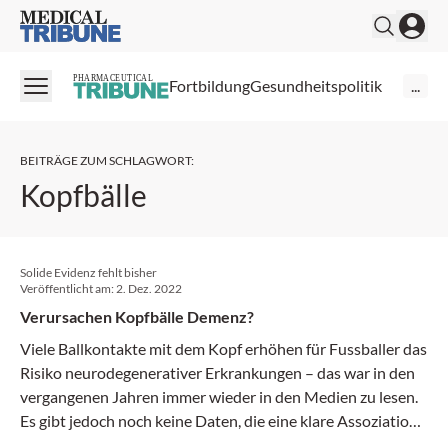
Medical Tribune
PHARMACEUTICAL
Fortbildung
Gesundheitspolitik
...
BEITRÄGE ZUM SCHLAGWORT
:
Kopfbälle
Solide Evidenz fehlt bisher
Veröffentlicht am:
2. Dez. 2022
Verursachen Kopfbälle Demenz?
Viele Ballkontakte mit dem Kopf erhöhen für Fussballer das
Risiko neurodegenerativer Erkrankungen – das war in den
vergangenen Jahren immer wieder in den Medien zu lesen.
Es gibt jedoch noch keine Daten, die eine klare Assoziation
zeigen.