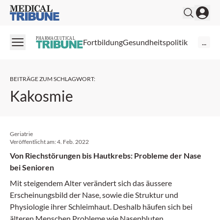
Medical Tribune
PHARMACEUTICAL
Fortbildung
Gesundheitspolitik
...
BEITRÄGE ZUM SCHLAGWORT
:
Kakosmie
Geriatrie
Veröffentlicht am:
4. Feb. 2022
Von Riechstörungen bis Hautkrebs: Probleme der Nase
bei Senioren
Mit steigendem Alter verändert sich das äussere
Erscheinungsbild der Nase, sowie die Struktur und
Physiologie ihrer Schleimhaut. Deshalb häufen sich bei
älteren Menschen Probleme wie Nasenbluten,