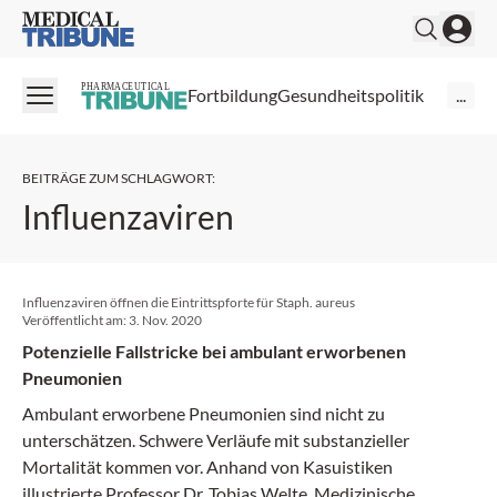
Medical Tribune
PHARMACEUTICAL
Fortbildung
Gesundheitspolitik
...
BEITRÄGE ZUM SCHLAGWORT
:
Influenzaviren
Influenzaviren öffnen die Eintrittspforte für Staph. aureus
Veröffentlicht am:
3. Nov. 2020
Potenzielle Fallstricke bei ambulant erworbenen
Pneumonien
Ambulant erworbene Pneumonien sind nicht zu
unterschätzen. Schwere Verläufe mit substanzieller
Mortalität kommen vor. Anhand von Kasuistiken
illustrierte Professor Dr. Tobias Welte, Medizinische