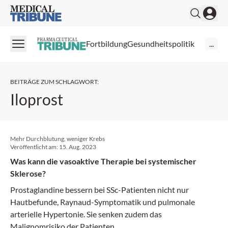
Medical Tribune
PHARMACEUTICAL
Fortbildung
Gesundheitspolitik
...
BEITRÄGE ZUM SCHLAGWORT
:
Iloprost
Mehr Durchblutung, weniger Krebs
Veröffentlicht am:
15. Aug. 2023
Was kann die vasoaktive Therapie bei systemischer
Sklerose?
Prostaglandine bessern bei SSc-Patienten nicht nur
Hautbefunde, Raynaud-Symptomatik und pulmonale
arterielle Hypertonie. Sie senken zudem das
Malignomrisiko der Patienten.