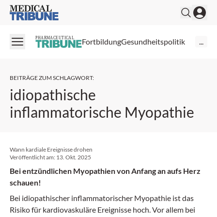
Medical Tribune
PHARMACEUTICAL
Fortbildung
Gesundheitspolitik
...
BEITRÄGE ZUM SCHLAGWORT
:
idiopathische
inflammatorische Myopathie
Wann kardiale Ereignisse drohen
Veröffentlicht am:
13. Okt. 2025
Bei entzündlichen Myopathien von Anfang an aufs Herz
schauen!
Bei idiopathischer inflammatorischer Myopathie ist das
Risiko für kardiovaskuläre Ereignisse hoch. Vor allem bei