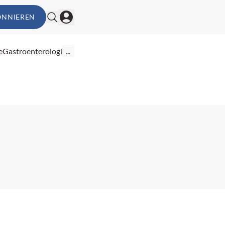
ONNIEREN
e
Gastroenterologie
...