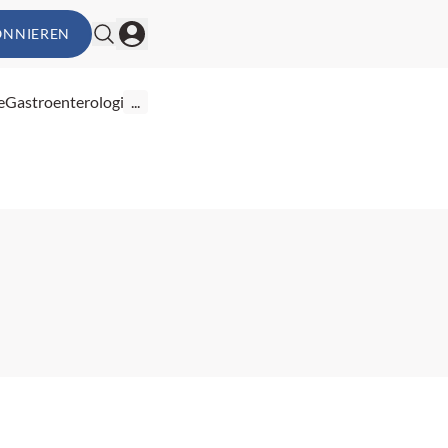
ONNIEREN
e
Gastroenterologie
...