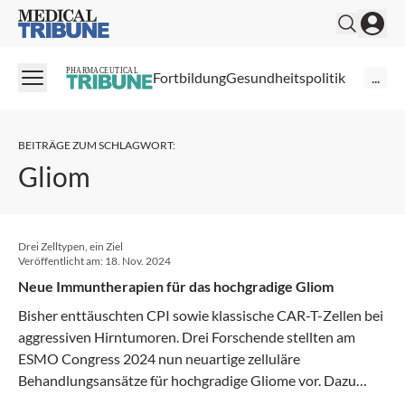
Medical Tribune
PHARMACEUTICAL
Fortbildung
Gesundheitspolitik
...
BEITRÄGE ZUM SCHLAGWORT
:
Gliom
Drei Zelltypen, ein Ziel
Veröffentlicht am:
18. Nov. 2024
Neue Immuntherapien für das hochgradige Gliom
Bisher enttäuschten CPI sowie klassische CAR-T-Zellen bei
aggressiven Hirntumoren. Drei Forschende stellten am
ESMO Congress 2024 nun neuartige zelluläre
Behandlungsansätze für hochgradige Gliome vor. Dazu
zählen Interferon-produzierende Makrophagen und