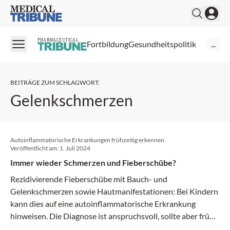
Medical Tribune
PHARMACEUTICAL
Fortbildung
Gesundheitspolitik
...
BEITRÄGE ZUM SCHLAGWORT
:
Gelenkschmerzen
Autoinflammatorische Erkrankungen frühzeitig erkennen
Veröffentlicht am:
1. Juli 2024
Immer wieder Schmerzen und Fieberschübe?
Rezidivierende Fieberschübe mit Bauch- und
Gelenkschmerzen sowie Hautmanifestationen: Bei Kindern
kann dies auf eine autoinflammatorische Erkrankung
hinweisen. Die Diagnose ist anspruchsvoll, sollte aber früh
erfolgen, um Organschäden zu verhindern und die