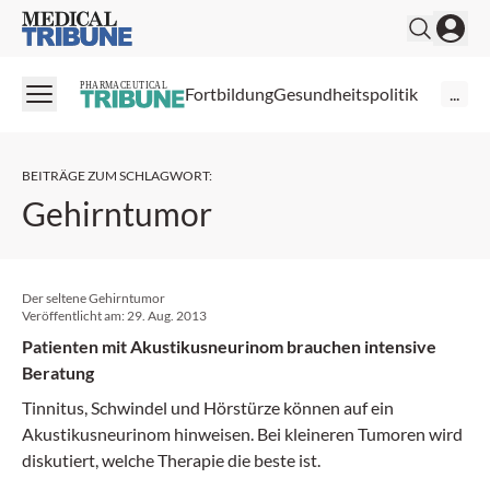
Medical Tribune
PHARMACEUTICAL
Fortbildung
Gesundheitspolitik
...
BEITRÄGE ZUM SCHLAGWORT
:
Gehirntumor
Der seltene Gehirntumor
Veröffentlicht am:
29. Aug. 2013
Patienten mit Akustikusneurinom brauchen intensive
Beratung
Tinnitus, Schwindel und Hörstürze können auf ein
Akustikusneurinom hinweisen. Bei kleineren Tumoren wird
diskutiert, welche Therapie die beste ist.