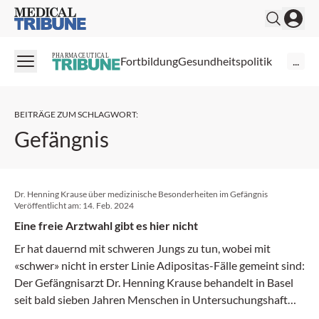
Medical Tribune
PHARMACEUTICAL
Fortbildung
Gesundheitspolitik
...
BEITRÄGE ZUM SCHLAGWORT
:
Gefängnis
Dr. Henning Krause über medizinische Besonderheiten im Gefängnis
Veröffentlicht am:
14. Feb. 2024
Eine freie Arztwahl gibt es hier nicht
Er hat dauernd mit schweren Jungs zu tun, wobei mit
«schwer» nicht in erster Linie Adipositas-Fälle gemeint sind:
Der Gefängnisarzt Dr. Henning Krause behandelt in Basel
seit bald sieben Jahren Menschen in Untersuchungshaft
und im Strafvollzug sowie solche, die mit einer