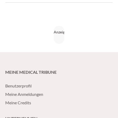
Ausschaffung rechnen müssen. Medical Tribune besuchte
den Arzt, der einen aufregenden Lebenslauf vorzuweisen
hat, im Untersuchungs­gefängnis Waaghof, das über knapp
150 Zellenplätze verfügt.
MEINE MEDICAL TRIBUNE
Benutzerprofil
Meine Anmeldungen
Meine Credits