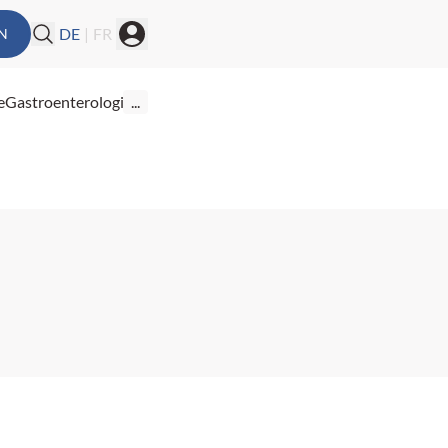
DE
|
FR
N
e
Gastroenterologie
...