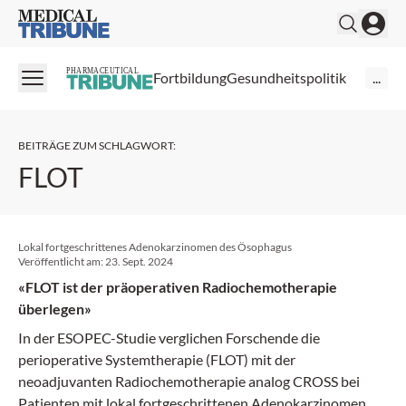
Medical Tribune
PHARMACEUTICAL
Fortbildung
Gesundheitspolitik
...
BEITRÄGE ZUM SCHLAGWORT
:
FLOT
Lokal fortgeschrittenes Adenokarzinomen des Ösophagus
Veröffentlicht am:
23. Sept. 2024
«FLOT ist der präoperativen Radiochemotherapie
überlegen»
In der ESOPEC-Studie verglichen Forschende die
perioperative Systemtherapie (FLOT) mit der
neoadjuvanten Radiochemotherapie analog CROSS bei
Patienten mit lokal fortgeschrittenen Adenokarzinomen