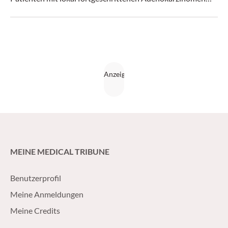
des Ösophagus. Dr. Kathrin Heinrich, LMU Klinikum
München, ordnet die Daten vom diesjährigen ASCO Annual
Meeting.
MEINE MEDICAL TRIBUNE
Benutzerprofil
Meine Anmeldungen
Meine Credits