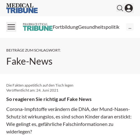
Medical Tribune
PHARMACEUTICAL
Fortbildung
Gesundheitspolitik
...
BEITRÄGE ZUM SCHLAGWORT
:
Fake-News
Die Fakten appetitlich auf den Tisch legen
Veröffentlicht am:
24. Juni 2021
So reagieren Sie richtig auf Fake News
Corona-Impfstoffe verändern die DNA, der Mund-Nasen-
Schutz ist wirkungslos, es sind schon Kinder daran erstickt:
Wie gelingt es, gefährliche Falschinformationen zu
widerlegen?