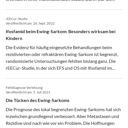
amerikanische Variante deutlich überlegen.
rEECur-Studie
Veröffentlicht am:
26. Sept. 2022
Ifosfamid beim Ewing-Sarkom: Besonders wirksam bei
Kindern
Die Evidenz für häufig eingesetzte Behandlungen beim
rezidivierten oder refraktären Ewing-Sarkom ist begrenzt,
randomisierte Untersuchungen fehlten bislang ganz. Die
rEECur-Studie, in der sich EFS und OS mit Ifosfamid im
Vergleich zu Topotecan plus Cyclophosphamid
verbesserten, ist daher ein wichtiger Schritt.
Fehldiagnose Verletzung
Veröffentlicht am:
5. Juli 2021
Die Tücken des Ewing-Sarkoms
Die Prognose des lokal begrenzten Ewing-Sarkoms hat sich
inzwischen grundlegend verbessert. Aber Metastasen und
Rezidive sind nach wie vor ein Problem. Die Hoffnungen