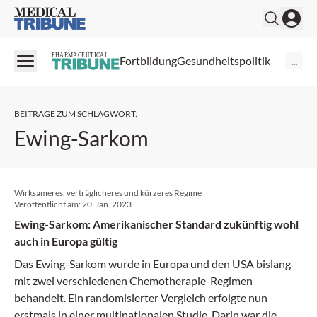
Medical Tribune
PHARMACEUTICAL
Fortbildung
Gesundheitspolitik
...
BEITRÄGE ZUM SCHLAGWORT
:
Ewing-Sarkom
Wirksameres, verträglicheres und kürzeres Regime
Veröffentlicht am:
20. Jan. 2023
Ewing-Sarkom: Amerikanischer Standard zukünftig wohl
auch in Europa gültig
Das Ewing-Sarkom wurde in Europa und den USA bislang
mit zwei verschiedenen Chemotherapie-Regimen
behandelt. Ein randomisierter Vergleich erfolgte nun
erstmals in einer multinationalen Studie. Darin war die