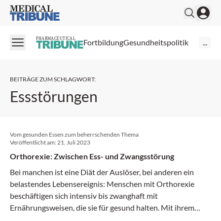
Medical Tribune
PHARMACEUTICAL
Fortbildung
Gesundheitspolitik
...
BEITRÄGE ZUM SCHLAGWORT
:
Essstörungen
Vom gesunden Essen zum beherrschenden Thema
Veröffentlicht am:
21. Juli 2023
Orthorexie: Zwischen Ess- und Zwangsstörung
Bei manchen ist eine Diät der Auslöser, bei anderen ein
belastendes Lebensereignis: Menschen mit Orthorexie
beschäftigen sich intensiv bis zwanghaft mit
Ernährungsweisen, die sie für gesund halten. Mit ihrem
Fanatismus geraten sie oft in soziale Isolation.